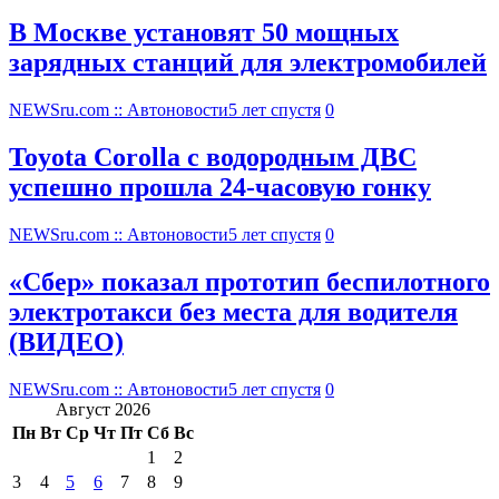
В Москве установят 50 мощных
зарядных станций для электромобилей
NEWSru.com :: Автоновости
5 лет спустя
0
Toyota Corolla с водородным ДВС
успешно прошла 24-часовую гонку
NEWSru.com :: Автоновости
5 лет спустя
0
«Сбер» показал прототип беспилотного
электротакси без места для водителя
(ВИДЕО)
NEWSru.com :: Автоновости
5 лет спустя
0
Август 2026
Пн
Вт
Ср
Чт
Пт
Сб
Вс
1
2
3
4
5
6
7
8
9