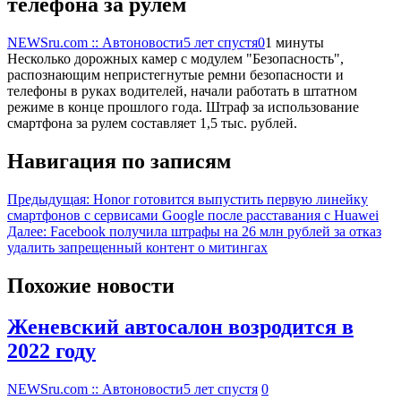
телефона за рулем
NEWSru.com :: Автоновости
5 лет спустя
0
1 минуты
Несколько дорожных камер с модулем "Безопасность",
распознающим непристегнутые ремни безопасности и
телефоны в руках водителей, начали работать в штатном
режиме в конце прошлого года. Штраф за использование
смартфона за рулем составляет 1,5 тыс. рублей.
Навигация по записям
Предыдущая:
Honor готовится выпустить первую линейку
смартфонов с сервисами Google после расставания с Huawei
Далее:
Facebook получила штрафы на 26 млн рублей за отказ
удалить запрещенный контент о митингах
Похожие новости
Женевский автосалон возродится в
2022 году
NEWSru.com :: Автоновости
5 лет спустя
0