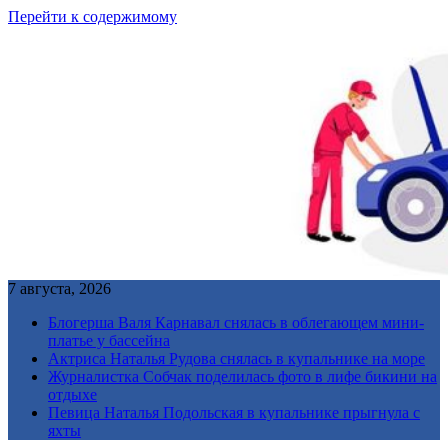
Перейти к содержимому
7 августа, 2026
Блогерша Валя Карнавал снялась в облегающем мини-
платье у бассейна
Актриса Наталья Рудова снялась в купальнике на море
Журналистка Собчак поделилась фото в лифе бикини на
отдыхе
Певица Наталья Подольская в купальнике прыгнула с
яхты