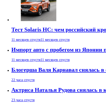
Тест Solaris HC: чем российский кр
11 месяцев спустя
11 месяцев спустя
Импорт авто с пробегом из Японии 
11 месяцев спустя
11 месяцев спустя
Блогерша Валя Карнавал снялась в 
22 часа спустя
Актриса Наталья Рудова снялась в 
23 часа спустя