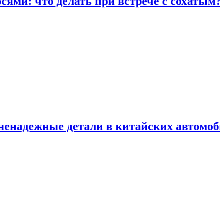
сями: что делать при встрече с сохатым
 ненадежные детали в китайских автомо