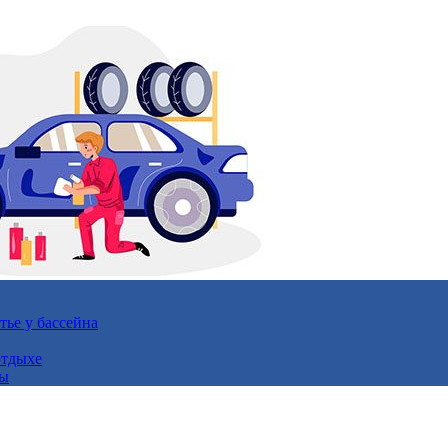
ье у бассейна
отдыхе
ты