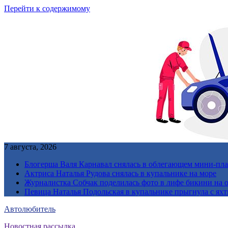
Перейти к содержимому
7 августа, 2026
Блогерша Валя Карнавал снялась в облегающем мини-плат
Актриса Наталья Рудова снялась в купальнике на море
Журналистка Собчак поделилась фото в лифе бикини на 
Певица Наталья Подольская в купальнике прыгнула с ях
Автолюбитель
Новостная рассылка