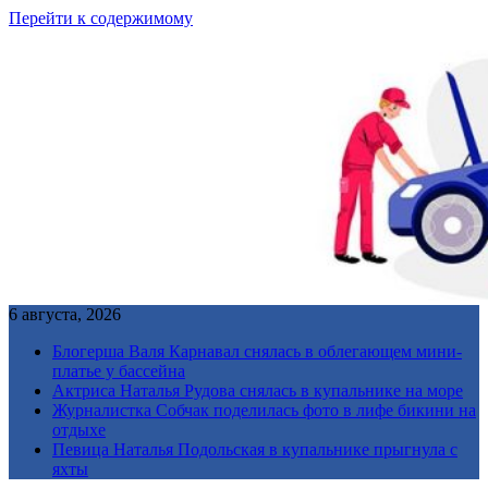
Перейти к содержимому
6 августа, 2026
Блогерша Валя Карнавал снялась в облегающем мини-
платье у бассейна
Актриса Наталья Рудова снялась в купальнике на море
Журналистка Собчак поделилась фото в лифе бикини на
отдыхе
Певица Наталья Подольская в купальнике прыгнула с
яхты