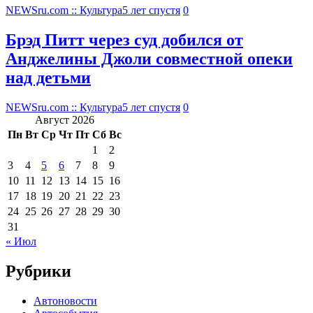
NEWSru.com :: Культура
5 лет спустя
0
Брэд Питт через суд добился от
Анджелины Джоли совместной опеки
над детьми
NEWSru.com :: Культура
5 лет спустя
0
Август 2026
Пн
Вт
Ср
Чт
Пт
Сб
Вс
1
2
3
4
5
6
7
8
9
10
11
12
13
14
15
16
17
18
19
20
21
22
23
24
25
26
27
28
29
30
31
« Июл
Рубрики
Автоновости