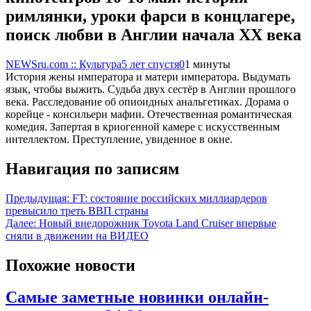
римлянки, уроки фарси в концлагере,
поиск любви в Англии начала XX века
NEWSru.com :: Культура
5 лет спустя
0
1 минуты
История жены императора и матери императора. Выдумать
язык, чтобы выжить. Судьба двух сестёр в Англии прошлого
века. Расследование об опиоидных анальгетиках. Дорама о
корейце - консильери мафии. Отечественная романтическая
комедия. Запертая в криогенной камере с искусственным
интеллектом. Преступление, увиденное в окне.
Навигация по записям
Предыдущая:
FT: состояние российских миллиардеров
превысило треть ВВП страны
Далее:
Новый внедорожник Toyota Land Cruiser впервые
сняли в движении на ВИДЕО
Похожие новости
Самые заметные новинки онлайн-