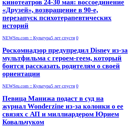
кинотеатров 24-30 мая: воссоединение
«Друзей», возвращение в 90-е,
перезапуск психотерапевтических
историй
NEWSru.com :: Культура
5 лет спустя
0
Роскомнадзор предупредил Disney из-за
мультфильма c героем-геем, который
боится рассказать родителям о своей
ориентации
NEWSru.com :: Культура
5 лет спустя
0
Певица Манижа подаст в суд на
журнал Wonderzine из-за колонки о ее
связях с АП и миллиардером Юрием
Ковальчуком