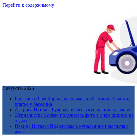
Перейти к содержимому
7 августа, 2026
Блогерша Валя Карнавал снялась в облегающем мини-
платье у бассейна
Актриса Наталья Рудова снялась в купальнике на море
Журналистка Собчак поделилась фото в лифе бикини на
отдыхе
Певица Наталья Подольская в купальнике прыгнула с
яхты